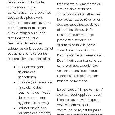
de ceux de la ville haute,
transmettre aux membres du
connaissaient une
groupe cible certaines
concentration de problèmes
capacités visant à influencer
sociaux des plus divers
leur existence, de réveiller en
entraînant des conflits entre
eux ces capacités, ou de les
les habitants, et menaçant
aider à les découvrir. En
aussi à moyen ou à long
raison de leurs multiples
terme de conduire à
problèmes sociaux, les
l’exclusion de certaines
quartiers de la ville basse
catégories de la population et
constituaient un défi pour
des générations suivantes.
l’action sociale à Luxembourg.
Les problèmes concernaient:
Des initiatives ont ensuite pu
se référer aux expériences
le logement (état
vécues en ces lieux et aux
délabré des
connaissances acquises en
habitations)
matière de méthode.
la santé (au niveau de
l’insalubrité des
Le concept d’ ”Empowerment”
logements, au niveau
que l’on peut appliquer aussi
du comportement:
bien au cas individuel qu’au
hygiène, alcoolisme)
développement social
l’éducation (faibles
communautaire, est toujours
reussites des enfants)
resté un élément fondamental