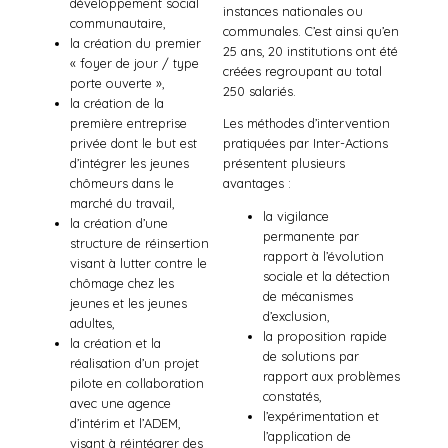
développement social
instances nationales ou
communautaire,
communales. C’est ainsi qu’en
la création du premier
25 ans, 20 institutions ont été
« foyer de jour / type
créées regroupant au total
porte ouverte »,
250 salariés.
la création de la
première entreprise
Les méthodes d’intervention
privée dont le but est
pratiquées par Inter-Actions
d’intégrer les jeunes
présentent plusieurs
chômeurs dans le
avantages :
marché du travail,
la vigilance
la création d’une
permanente par
structure de réinsertion
rapport à l’évolution
visant à lutter contre le
sociale et la détection
chômage chez les
de mécanismes
jeunes et les jeunes
d’exclusion,
adultes,
la proposition rapide
la création et la
de solutions par
réalisation d’un projet
rapport aux problèmes
pilote en collaboration
constatés,
avec une agence
l’expérimentation et
d’intérim et l’ADEM,
l’application de
visant à réintégrer des