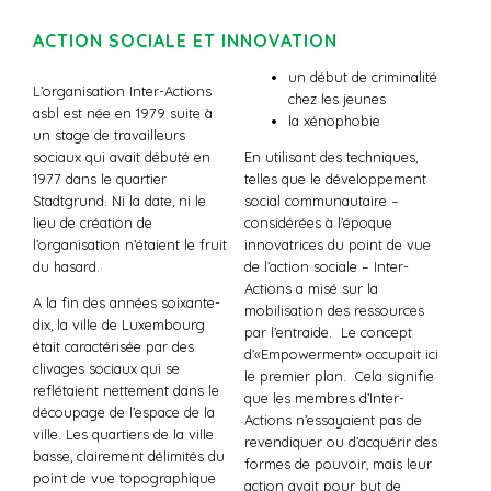
ACTION SOCIALE ET INNOVATION
un début de criminalité
L’organisation Inter-Actions
chez les jeunes
asbl est née en 1979 suite à
la xénophobie
un stage de travailleurs
sociaux qui avait débuté en
En utilisant des techniques,
1977 dans le quartier
telles que le développement
Stadtgrund. Ni la date, ni le
social communautaire –
lieu de création de
considérées à l’époque
l’organisation n’étaient le fruit
innovatrices du point de vue
du hasard.
de l’action sociale – Inter-
Actions a misé sur la
A la fin des années soixante-
mobilisation des ressources
dix, la ville de Luxembourg
par l’entraide. Le concept
était caractérisée par des
d’«Empowerment» occupait ici
clivages sociaux qui se
le premier plan. Cela signifie
reflétaient nettement dans le
que les membres d’Inter-
découpage de l’espace de la
Actions n’essayaient pas de
ville. Les quartiers de la ville
revendiquer ou d’acquérir des
basse, clairement délimités du
formes de pouvoir, mais leur
point de vue topographique
action avait pour but de