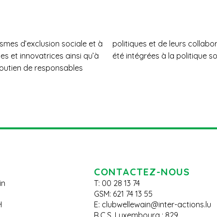
smes d’exclusion sociale et à
positions d’Inter-Actions ont
s et innovatrices ainsi qu’à
été intégrées à la politique so
 soutien de responsables
CONTACTEZ-NOUS
in
T: 00 28 13 74
GSM: 621 74 13 55
H
E:
clubwellewain@inter-actions.lu
R.C.S. Luxembourg : 829