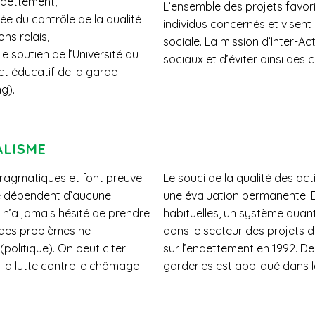
ndettement,
L’ensemble des projets favo
ée du contrôle de la qualité
individus concernés et visent l
ns relais,
sociale. La mission d’Inter-Ac
e soutien de l’Université du
sociaux et d’éviter ainsi des 
t éducatif de la garde
g).
ALISME
 pragmatiques et font preuve
Le souci de la qualité des ac
ne dépendent d’aucune
une évaluation permanente. E
n n’a jamais hésité de prendre
habituelles, un système quanti
 des problèmes ne
dans le secteur des projets d
politique). On peut citer
sur l’endettement en 1992. De
la lutte contre le chômage
garderies est appliqué dans l