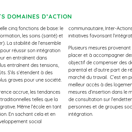
TS DOMAINES D’ACTION
le cinq fonctions de base: le
communautaire, Inter-Actions 
formation, les soins (santé) et
initiatives favorisant l’intégr
r). La stabilité de l’ensemble
Plusieurs mesures provenant d
n pour réussir son intégration
placer et à accompagner des 
eur en entraînent dans
objectif de compenser des dé
lus entraînent des tensions,
parental et d’autre part de réu
s. S’ils s’étendent à des
marché du travail. C’est en p
plus graves pour une société.
meilleur accès à des logement
rrence accrue, les tendances
mesures d’insertion dans le m
traditionnelles telles que la
de consultation sur l’endette
tégrative. Même l’école en tant
personnes et de groupes soci
tion. En sachant cela et en
intégration.
éveloppement social