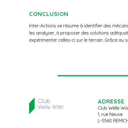
CONCLUSION
Inter-Actions se résume à identifier des mécani
politiques et de leurs collaborateurs, des pro
les analyser, à proposer des solutions adéquate
expérimenter celles-ci sur le terrain. Grâce au
ADRESSE
Club Wëlle Wä
1, rue Neuve
L-5560 REMIC