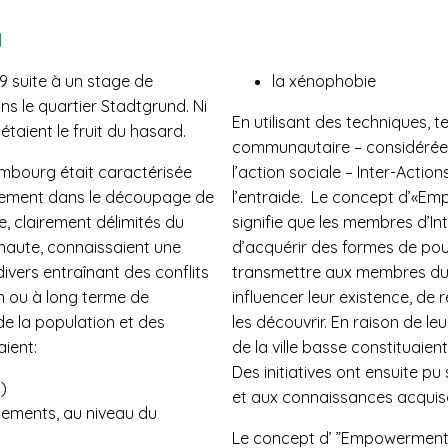
N
79 suite à un stage de
la xénophobie
ns le quartier Stadtgrund. Ni
En utilisant des techniques, 
’étaient le fruit du hasard.
communautaire – considérées 
xembourg était caractérisée
l’action sociale – Inter-Actio
ettement dans le découpage de
l’entraide. Le concept d’«Em
sse, clairement délimités du
signifie que les membres d’I
 haute, connaissaient une
d’acquérir des formes de pouv
vers entraînant des conflits
transmettre aux membres du 
n ou à long terme de
influencer leur existence, de 
de la population et des
les découvrir. En raison de le
ient:
de la ville basse constituaien
Des initiatives ont ensuite pu
)
et aux connaissances acquis
ogements, au niveau du
Le concept d’ ”Empowerment” 