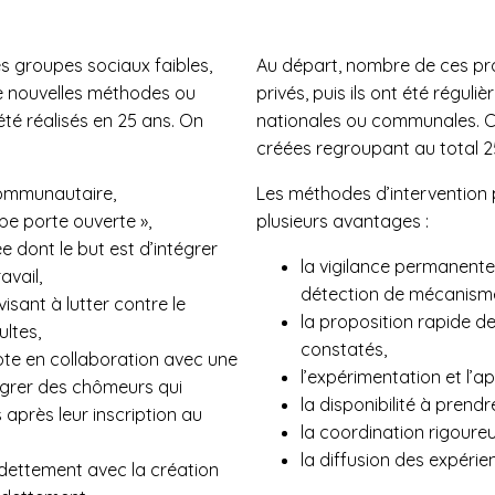
es groupes sociaux faibles,
Au départ, nombre de ces pr
 de nouvelles méthodes ou
privés, puis ils ont été régu
té réalisés en 25 ans. On
nationales ou communales. C’e
créées regroupant au total 25
communautaire,
Les méthodes d’intervention 
ype porte ouverte »,
plusieurs avantages :
e dont le but est d’intégrer
la vigilance permanente 
avail,
détection de mécanisme
visant à lutter contre le
la proposition rapide d
ltes,
constatés,
ilote en collaboration avec une
l’expérimentation et l’ap
tégrer des chômeurs qui
la disponibilité à prendr
 après leur inscription au
la coordination rigoureu
la diffusion des expérie
dettement avec la création