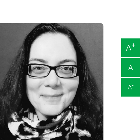
+
A
A
-
A