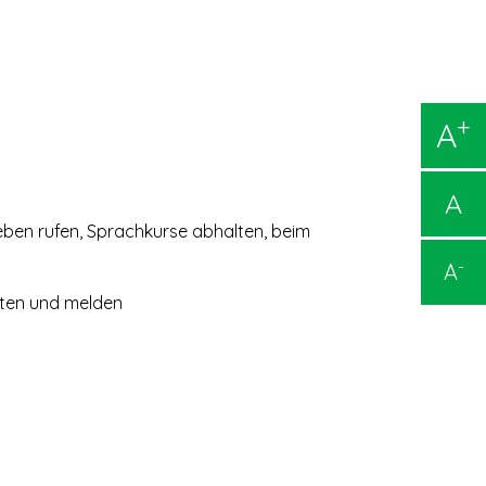
+
A
A
 Leben rufen, Sprachkurse abhalten, beim
-
A
alten und melden