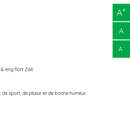
+
A
A
-
A
 eng flott Zäit.
t de sport, de plaisir et de bonne humeur.