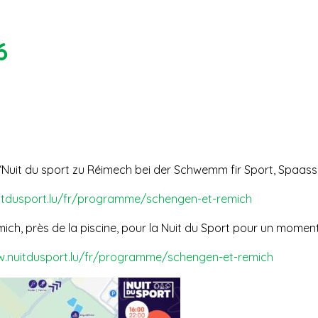
6
‘Nuit du sport zu Réimech bei der Schwemm fir Sport, Spaass &
itdusport.lu/fr/programme/schengen-et-remich
emich, près de la piscine, pour la Nuit du Sport pour un momen
w.nuitdusport.lu/fr/programme/schengen-et-remich