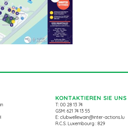
KONTAKTIEREN SIE UNS
in
T: 00 28 13 74
GSM: 621 74 13 55
H
E:
clubwellewain@inter-actions.lu
R.C.S. Luxembourg : 829