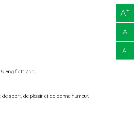
+
A
A
-
A
 eng flott Zäit.
t de sport, de plaisir et de bonne humeur.