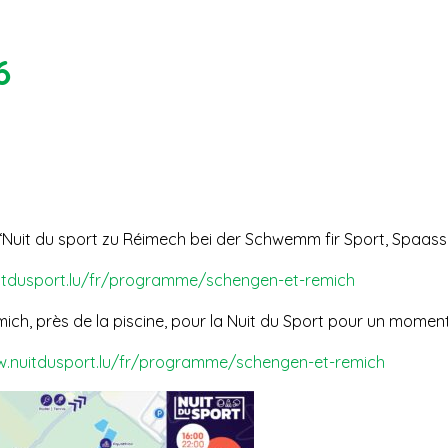
6
‘Nuit du sport zu Réimech bei der Schwemm fir Sport, Spaass &
itdusport.lu/fr/programme/schengen-et-remich
emich, près de la piscine, pour la Nuit du Sport pour un momen
w.nuitdusport.lu/fr/programme/schengen-et-remich