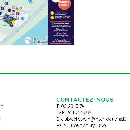
CONTACTEZ-NOUS
in
T: 00 28 13 74
GSM: 621 74 13 55
H
E:
clubwellewain@inter-actions.lu
R.C.S. Luxembourg : 829