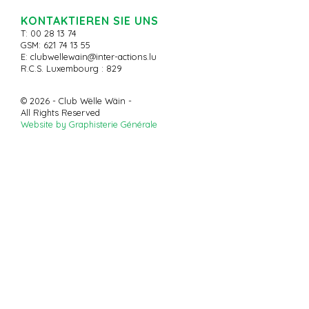
KONTAKTIEREN SIE UNS
T: 00 28 13 74
GSM: 621 74 13 55
E:
clubwellewain@inter-actions.lu
R.C.S. Luxembourg : 829
© 2026 - Club Wëlle Wäin -
All Rights Reserved
Website by Graphisterie Générale