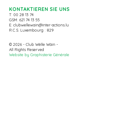
KONTAKTIEREN SIE UNS
T: 00 28 13 74
GSM: 621 74 13 55
E:
clubwellewain@inter-actions.lu
R.C.S. Luxembourg : 829
© 2026 - Club Wëlle Wäin -
All Rights Reserved
Website by Graphisterie Générale