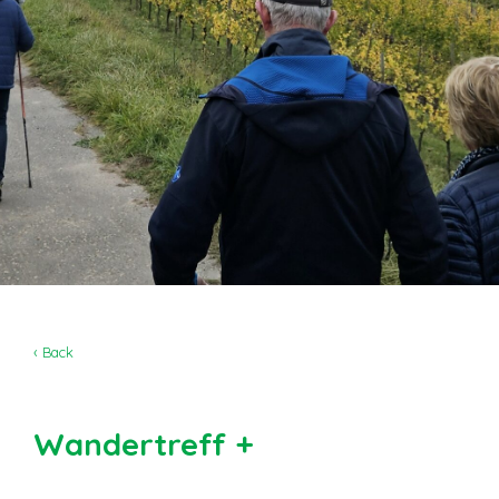
‹ Back
Wandertreff +