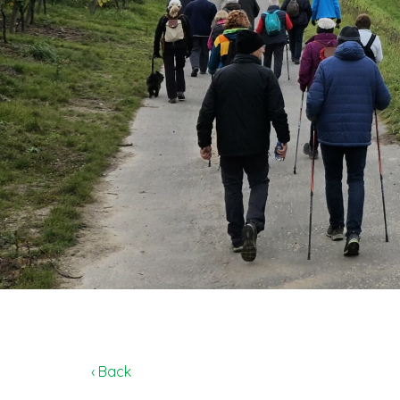
‹ Back