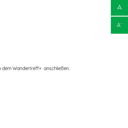
A
-
A
ch dem Wandertreff+ anschließen.