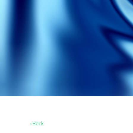
‹ Back