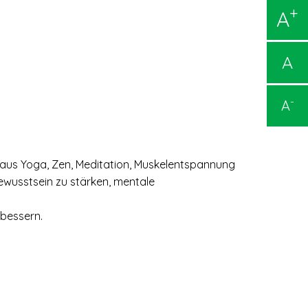
+
A
A
-
A
 aus Yoga, Zen, Meditation, Muskelentspannung
wusstsein zu stärken, mentale
rbessern.