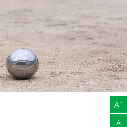
+
A
A