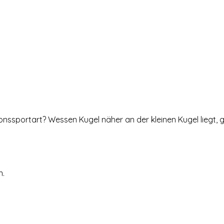
nssportart? Wessen Kugel näher an der kleinen Kugel liegt, gew
n.