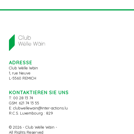
ADRESSE
Club Wëlle Wäin
1, rue Neuve
L-5560 REMICH
KONTAKTIEREN SIE UNS
T: 00 28 13 74
GSM: 621 74 13 55
E:
clubwellewain@inter-actions.lu
R.C.S. Luxembourg : 829
© 2026 - Club Wëlle Wäin -
All Rights Reserved