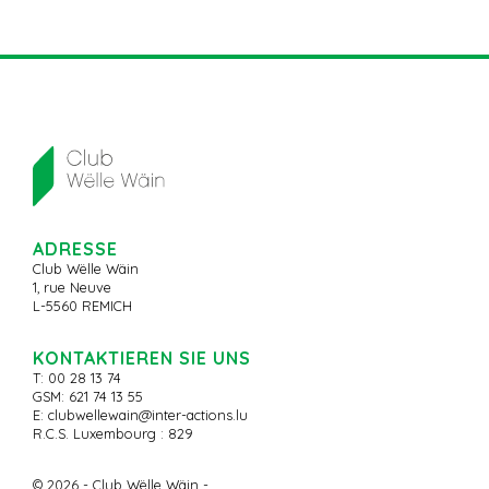
ADRESSE
Club Wëlle Wäin
1, rue Neuve
L-5560 REMICH
KONTAKTIEREN SIE UNS
T: 00 28 13 74
GSM: 621 74 13 55
E:
clubwellewain@inter-actions.lu
R.C.S. Luxembourg : 829
© 2026 - Club Wëlle Wäin -