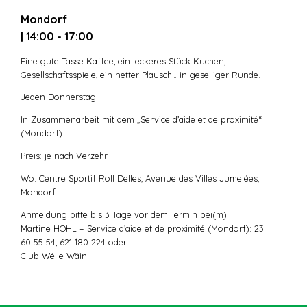
Mondorf
| 14:00 - 17:00
Eine gute Tasse Kaffee, ein leckeres Stück Kuchen,
Gesellschaftsspiele, ein netter Plausch… in geselliger Runde.
Jeden Donnerstag.
In Zusammenarbeit mit dem „Service d’aide et de proximité“
(Mondorf).
Preis: je nach Verzehr.
Wo: Centre Sportif Roll Delles, Avenue des Villes Jumelées,
Mondorf
Anmeldung bitte bis 3 Tage vor dem Termin bei(m):
Martine HOHL – Service d’aide et de proximité (Mondorf): 23
60 55 54, 621 180 224 oder
Club Wëlle Wäin.