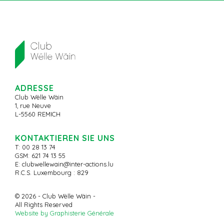
ADRESSE
Club Wëlle Wäin
1, rue Neuve
L-5560 REMICH
KONTAKTIEREN SIE UNS
T: 00 28 13 74
GSM: 621 74 13 55
E:
clubwellewain@inter-actions.lu
R.C.S. Luxembourg : 829
© 2026 - Club Wëlle Wäin -
All Rights Reserved
Website by Graphisterie Générale