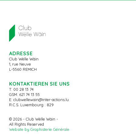
ADRESSE
Club Wëlle Wäin
1, rue Neuve
L-5560 REMICH
KONTAKTIEREN SIE UNS
T: 00 28 13 74
GSM: 621 74 13 55
E:
clubwellewain@inter-actions.lu
R.C.S. Luxembourg : 829
© 2026 - Club Wëlle Wäin -
All Rights Reserved
Website by Graphisterie Générale