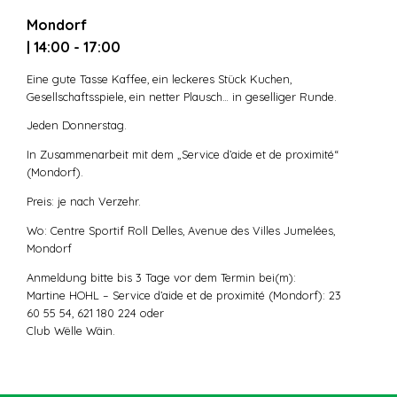
Mondorf
| 14:00 - 17:00
Eine gute Tasse Kaffee, ein leckeres Stück Kuchen,
Gesellschaftsspiele, ein netter Plausch… in geselliger Runde.
Jeden Donnerstag.
In Zusammenarbeit mit dem „Service d’aide et de proximité“
(Mondorf).
Preis: je nach Verzehr.
Wo: Centre Sportif Roll Delles, Avenue des Villes Jumelées,
Mondorf
Anmeldung bitte bis 3 Tage vor dem Termin bei(m):
Martine HOHL – Service d’aide et de proximité (Mondorf): 23
60 55 54, 621 180 224 oder
Club Wëlle Wäin.