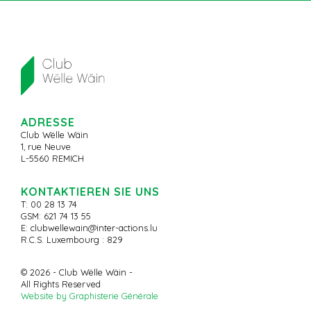
ADRESSE
Club Wëlle Wäin
1, rue Neuve
L-5560 REMICH
KONTAKTIEREN SIE UNS
T: 00 28 13 74
GSM: 621 74 13 55
E:
clubwellewain@inter-actions.lu
R.C.S. Luxembourg : 829
© 2026 - Club Wëlle Wäin -
All Rights Reserved
Website by Graphisterie Générale