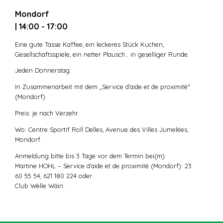
Mondorf
| 14:00 - 17:00
Eine gute Tasse Kaffee, ein leckeres Stück Kuchen,
Gesellschaftsspiele, ein netter Plausch… in geselliger Runde.
Jeden Donnerstag.
In Zusammenarbeit mit dem „Service d’aide et de proximité“
(Mondorf).
Preis: je nach Verzehr.
Wo: Centre Sportif Roll Delles, Avenue des Villes Jumelées,
Mondorf
Anmeldung bitte bis 3 Tage vor dem Termin bei(m):
Martine HOHL – Service d’aide et de proximité (Mondorf): 23
60 55 54, 621 180 224 oder
Club Wëlle Wäin.