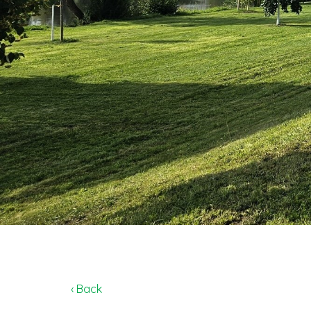
‹ Back