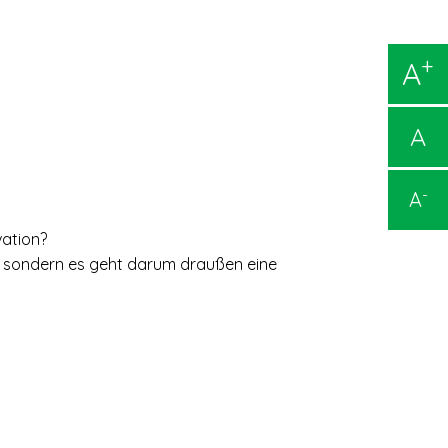
+
A
A
-
A
vation?
, sondern es geht darum draußen eine