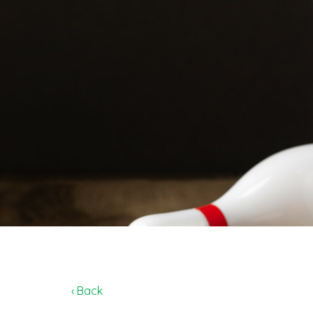
‹ Back