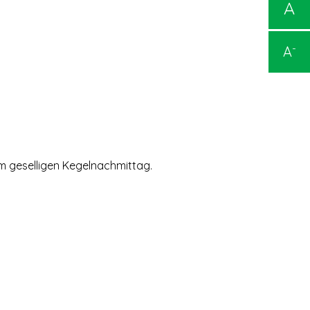
A
-
A
em geselligen Kegelnachmittag.