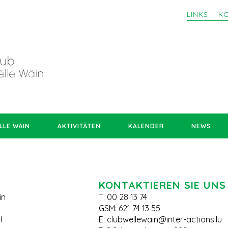
LINKS
K
LLE WÄIN
AKTIVITÄTEN
KALENDER
NEWS
KONTAKTIEREN SIE UNS
in
T: 00 28 13 74
GSM: 621 74 13 55
H
E:
clubwellewain@inter-actions.lu