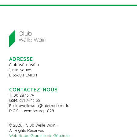
ADRESSE
Club Wëlle Wäin
1, rue Neuve
L-5560 REMICH
CONTACTEZ-NOUS
T: 00 28 13 74
GSM: 621 74 13 55
E:
clubwellewain@inter-actions.lu
R.C.S. Luxembourg : 829
© 2026 - Club Wëlle Wäin -
All Rights Reserved
Website by Graphisterie Générale