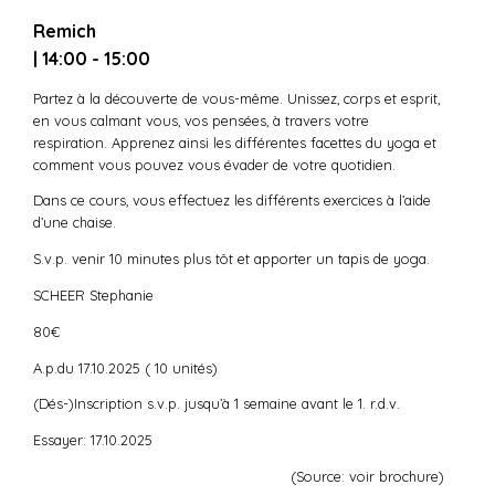
Remich
| 14:00 - 15:00
Partez à la découverte de vous-même. Unissez, corps et esprit,
en vous calmant vous, vos pensées, à travers votre
respiration. Apprenez ainsi les différentes facettes du yoga et
comment vous pouvez vous évader de votre quotidien.
Dans ce cours, vous effectuez les différents exercices à l’aide
d’une chaise.
S.v.p. venir 10 minutes plus tôt et apporter un tapis de yoga.
SCHEER Stephanie
80€
A.p.du 17.10.2025 ( 10 unités)
(Dés-)Inscription s.v.p. jusqu’à 1 semaine avant le 1. r.d.v.
Essayer: 17.10.2025
(Source: voir brochure)