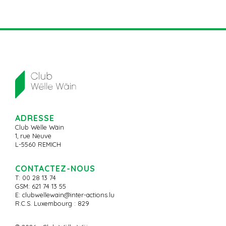
ADRESSE
Club Wëlle Wäin
1, rue Neuve
L-5560 REMICH
CONTACTEZ-NOUS
T: 00 28 13 74
GSM: 621 74 13 55
E:
clubwellewain@inter-actions.lu
R.C.S. Luxembourg : 829