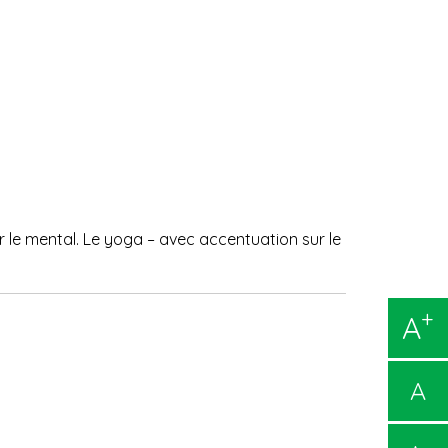
 le mental. Le yoga – avec accentuation sur le
+
A
A
-