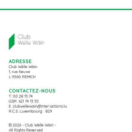
ADRESSE
Club Wëlle Wäin
1, rue Neuve
L-5560 REMICH
CONTACTEZ-NOUS
T: 00 28 13 74
GSM: 621 74 13 55
E:
clubwellewain@inter-actions.lu
R.C.S. Luxembourg : 829
© 2026 - Club Wëlle Wäin -
All Rights Reserved