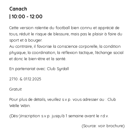
Canach
| 10:00 - 12:00
Cette version ralentie du football bien connu et apprécié de
tous, réduit le risque de blessure, mais pas le plaisir à faire du
sport et à bouger.
Au contraire, il favorise la conscience corporelle, la condition
physique, la coordination, la réflexion tactique, l’échange social
et donc le bien-être et la santé.
En partenariat avec: Club Syrdall
27.10. & 01.12.2025
Gratuit
Pour plus de détails, veuillez s.v.p. vous adresser au : Club
Wëlle Wäin.
(Dés-)Inscription s.v.p. jusqu’ä 1 semaine avant le r.d.v.
(Source: voir brochure)