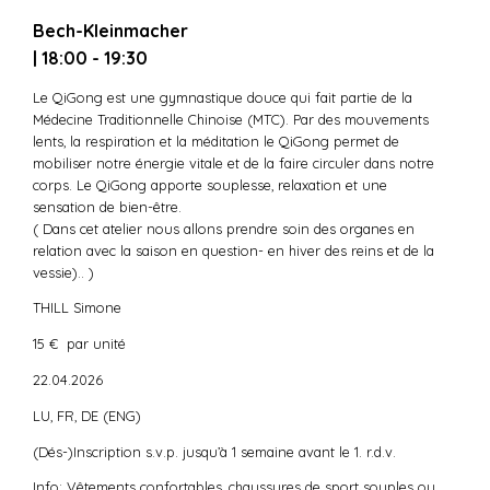
Bech-Kleinmacher
| 18:00 - 19:30
Le QiGong est une gymnastique douce qui fait partie de la
Médecine Traditionnelle Chinoise (MTC). Par des mouvements
lents, la respiration et la méditation le QiGong permet de
mobiliser notre énergie vitale et de la faire circuler dans notre
corps. Le QiGong apporte souplesse, relaxation et une
sensation de bien-être.
( Dans cet atelier nous allons prendre soin des organes en
relation avec la saison en question- en hiver des reins et de la
vessie).. )
THILL Simone
15 € par unité
22.04.2026
LU, FR, DE (ENG)
(Dés-)Inscription s.v.p. jusqu’à 1 semaine avant le 1. r.d.v.
Info: Vêtements confortables, chaussures de sport souples ou