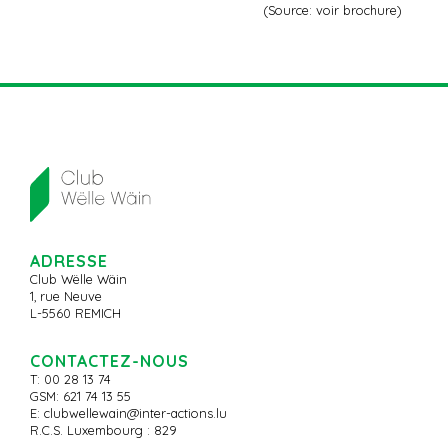
(Source: voir brochure)
ADRESSE
Club Wëlle Wäin
1, rue Neuve
L-5560 REMICH
CONTACTEZ-NOUS
T: 00 28 13 74
GSM: 621 74 13 55
E:
clubwellewain@inter-actions.lu
R.C.S. Luxembourg : 829