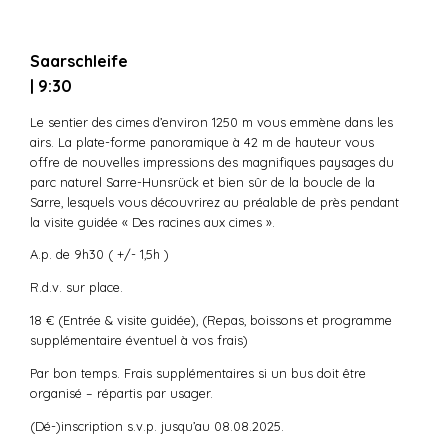
Saarschleife
| 9:30
Le sentier des cimes d’environ 1250 m vous emmène dans les
airs. La plate-forme panoramique à 42 m de hauteur vous
offre de nouvelles impressions des magnifiques paysages du
parc naturel Sarre-Hunsrück et bien sûr de la boucle de la
Sarre, lesquels vous découvrirez au préalable de près pendant
la visite guidée « Des racines aux cimes ».
A.p. de 9h30 ( +/- 1,5h )
R.d.v. sur place.
18 € (Entrée & visite guidée), (Repas, boissons et programme
supplémentaire éventuel à vos frais)
Par bon temps. Frais supplémentaires si un bus doit être
organisé – répartis par usager.
(Dé-)inscription s.v.p. jusqu’au 08.08.2025.