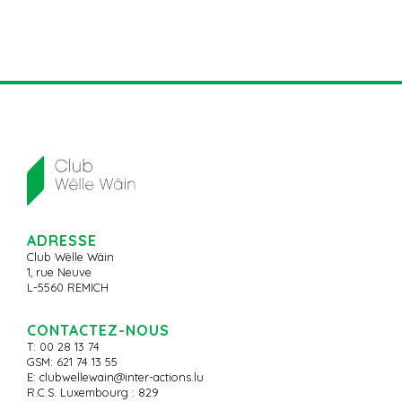
ADRESSE
Club Wëlle Wäin
1, rue Neuve
L-5560 REMICH
CONTACTEZ-NOUS
T: 00 28 13 74
GSM: 621 74 13 55
E:
clubwellewain@inter-actions.lu
R.C.S. Luxembourg : 829