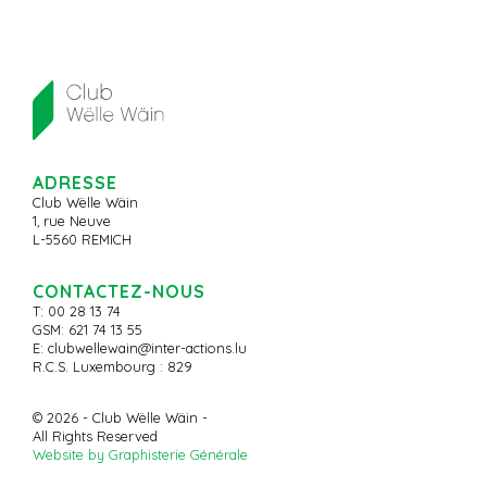
ADRESSE
Club Wëlle Wäin
1, rue Neuve
L-5560 REMICH
CONTACTEZ-NOUS
T: 00 28 13 74
GSM: 621 74 13 55
E:
clubwellewain@inter-actions.lu
R.C.S. Luxembourg : 829
© 2026 - Club Wëlle Wäin -
All Rights Reserved
Website by Graphisterie Générale