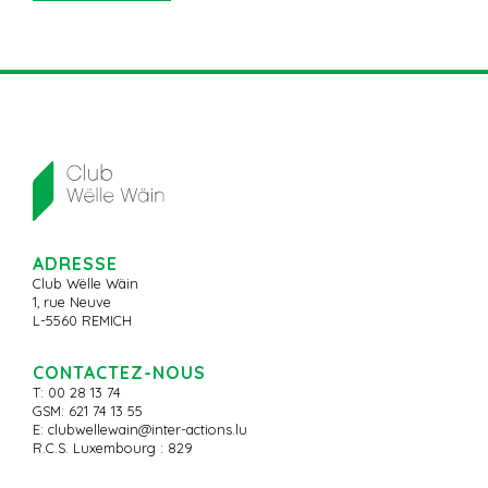
ADRESSE
Club Wëlle Wäin
1, rue Neuve
L-5560 REMICH
CONTACTEZ-NOUS
T: 00 28 13 74
GSM: 621 74 13 55
E:
clubwellewain@inter-actions.lu
R.C.S. Luxembourg : 829