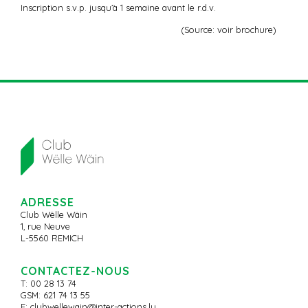
Inscription s.v.p. jusqu’à 1 semaine avant le r.d.v.
(Source: voir brochure)
ADRESSE
Club Wëlle Wäin
1, rue Neuve
L-5560 REMICH
CONTACTEZ-NOUS
T: 00 28 13 74
GSM: 621 74 13 55
E:
clubwellewain@inter-actions.lu