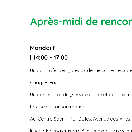
Après-midi de renco
Mondorf
| 14:00 - 17:00
Un bon café, des gâteaux délicieux, des jeux d
Chaque jeudi.
Un partenariat du „Service d’aide et de proximi
Prix: selon consommation.
Au: Centre Sportif Roll Delles, Avenue des Villes
Inscription s.v.p. jusqu’à 3 jours avant le r.d.v. a