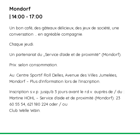
Mondorf
| 14:00 - 17:00
Un bon café, des gâteaux délicieux, des jeux de société, une
conversation … en agréable compagnie.
Chaque jeudi.
Un partenariat du „Service d’aide et de proximité“ (Mondorf).
Prix: selon consommation.
Au: Centre Sportif Roll Delles, Avenue des Villes Jumelées,
Mondorf – Plus d’information lors de l’inscription.
Inscription s.v.p. jusqu’à 3 jours avant le r.d.v. auprès de / du :
Martine HOHL – Service d’aide et de proximité (Mondorf): 23
60 55 54, 621 180 224 oder / ou
Club Wëlle Wäin.