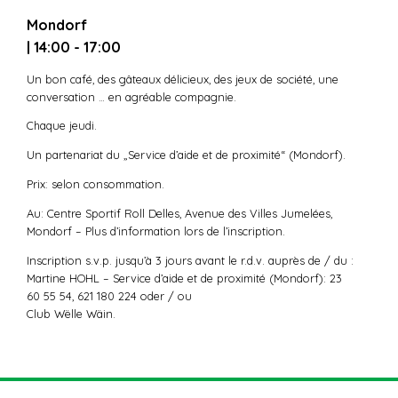
Mondorf
| 14:00 - 17:00
Un bon café, des gâteaux délicieux, des jeux de société, une
conversation … en agréable compagnie.
Chaque jeudi.
Un partenariat du „Service d’aide et de proximité“ (Mondorf).
Prix: selon consommation.
Au: Centre Sportif Roll Delles, Avenue des Villes Jumelées,
Mondorf – Plus d’information lors de l’inscription.
Inscription s.v.p. jusqu’à 3 jours avant le r.d.v. auprès de / du :
Martine HOHL – Service d’aide et de proximité (Mondorf): 23
60 55 54, 621 180 224 oder / ou
Club Wëlle Wäin.