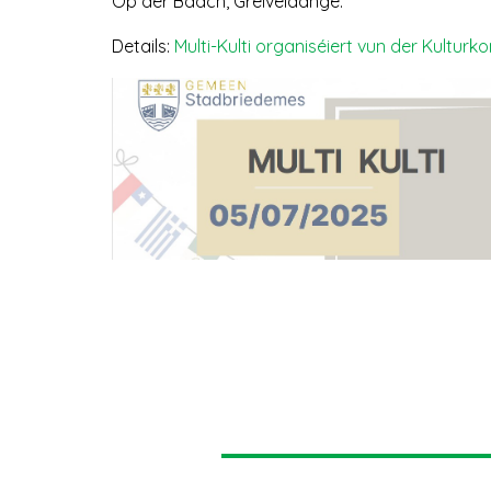
Op der Baach, Greiveldange.
Details:
Multi-Kulti organiséiert vun der Kult